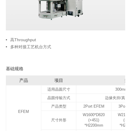
高Throughput
多种对接工艺机台方式
基础规格
产品
项目
规
适用晶圆尺寸
300mm(
晶圆传输方式
边缘夹持/真空
产品类型
2Port EFEM
3Port 
EFEM
W1600*D820
W2100*
尺寸外形
(+451)
(+45
*H2200mm
*H22