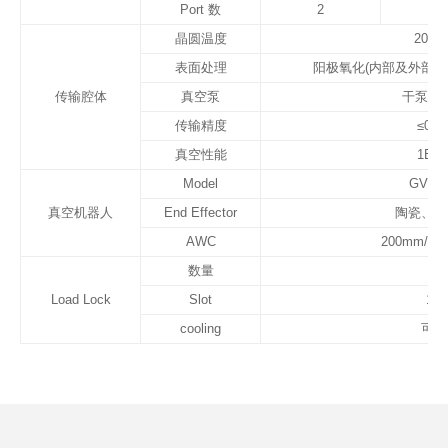
Port 数
2
3
晶圆温度
20°~7
表面处理
阳极氧化(内部及外部)
传输腔体
真空泵
干泵、
传输精度
≤0.
-9
真空性能
1E
T
Model
GVM3
真空机器人
End Effector
陶瓷、石
AWC
200mm/3
数量
1~
Load Lock
Slot
1~2
cooling
可选